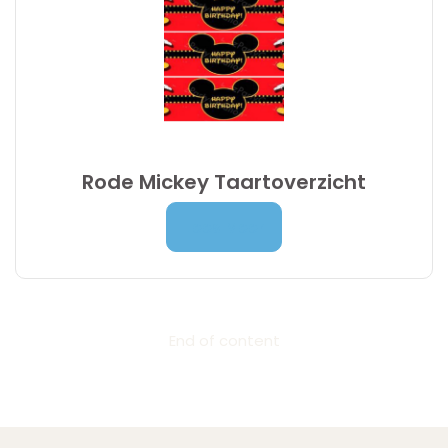
Rode Mickey Taartoverzicht
Prijsklasse:
7,00
€
-
9,95
€
Lees Meer
7,00 €
tot
9,95 €
End of content