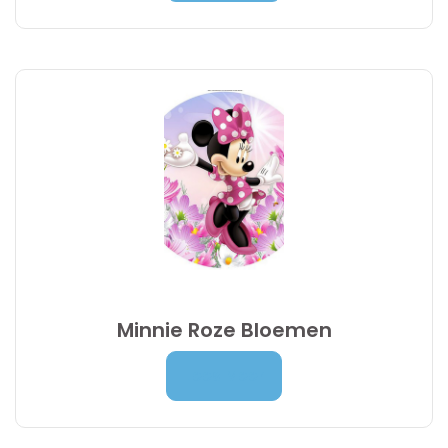
tot
9,95 €
Minnie Roze Bloemen
Prijsklasse:
7,00
€
-
9,95
€
Lees Meer
7,00 €
tot
9,95 €