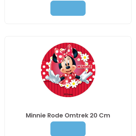
Prijsklasse:
7,00
€
-
9,95
€
Lees Meer
7,00 €
tot
9,95 €
Minnie Rode Omtrek 20 Cm
Prijsklasse:
7,00
€
-
9,95
€
Lees Meer
7,00 €