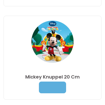
Mickey Knuppel 20 Cm
Prijsklasse:
7,00
€
-
9,95
€
Lees Meer
7,00 €
tot
9,95 €