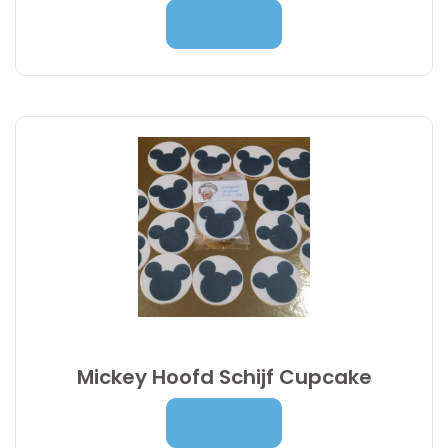
Prijsklasse:
7,00
€
-
9,95
€
Lees Meer
7,00 €
tot
9,95 €
Mickey Hoofd Schijf Cupcake
4,90
€
Lees Meer