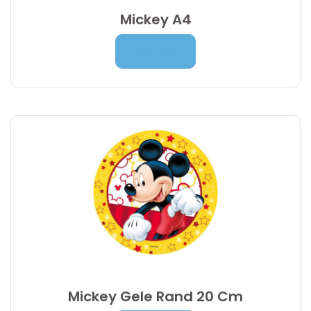
Mickey A4
Prijsklasse:
7,00
€
-
9,95
€
Lees Meer
7,00 €
tot
9,95 €
Mickey Gele Rand 20 Cm