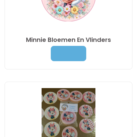
Minnie Bloemen En Vlinders
Prijsklasse:
7,00
€
-
9,95
€
Lees Meer
7,00 €
tot
9,95 €