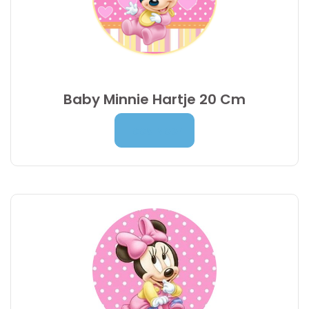
Baby Minnie Hartje 20 Cm
Prijsklasse:
7,00
€
-
9,95
€
Lees Meer
7,00 €
tot
9,95 €