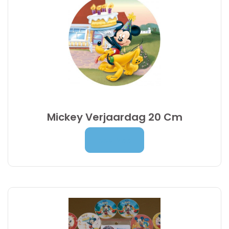
Mickey Verjaardag 20 Cm
Prijsklasse:
7,00
€
-
9,95
€
Lees Meer
7,00 €
tot
9,95 €