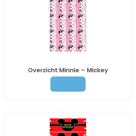
Overzicht Minnie – Mickey
Prijsklasse:
7,00
€
-
9,95
€
Lees Meer
7,00 €
tot
9,95 €