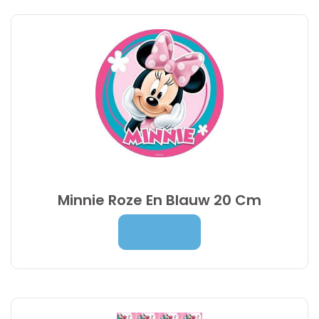
Minnie Roze En Blauw 20 Cm
Prijsklasse:
7,00
€
-
9,95
€
Lees Meer
7,00 €
tot
9,95 €