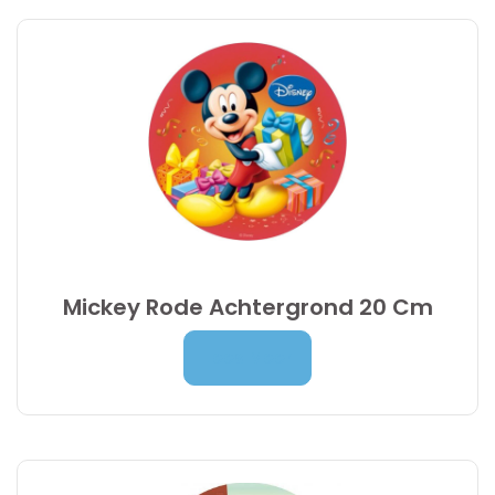
Mickey Rode Achtergrond 20 Cm
Prijsklasse:
7,00
€
-
9,95
€
Lees Meer
7,00 €
tot
9,95 €