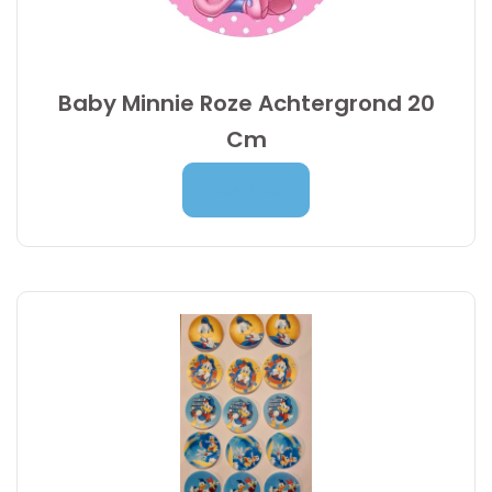
Baby Minnie Roze Achtergrond 20
Cm
Prijsklasse:
7,00
€
-
9,95
€
Lees Meer
7,00 €
tot
9,95 €