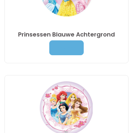
Prinsessen Blauwe Achtergrond
Prijsklasse:
7,00
€
-
9,95
€
Lees Meer
7,00 €
tot
9,95 €