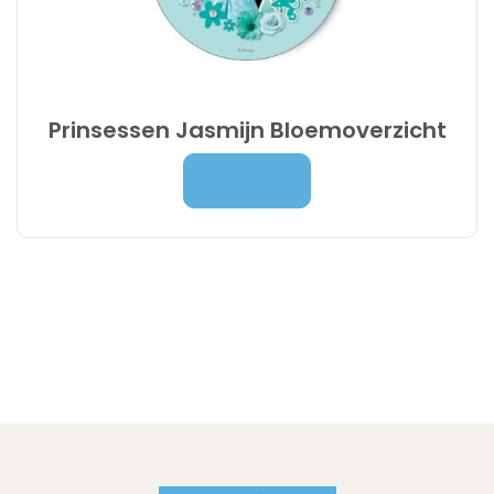
Prinsessen Jasmijn Bloemoverzicht
Prijsklasse:
7,00
€
-
9,95
€
Lees Meer
7,00 €
tot
9,95 €