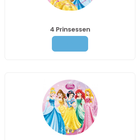
4 Prinsessen
Prijsklasse:
7,00
€
-
9,95
€
Lees Meer
7,00 €
tot
9,95 €