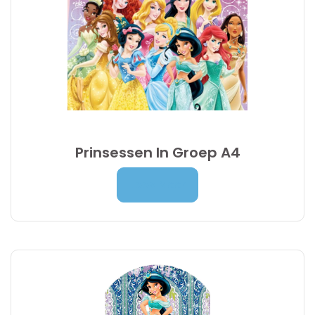
Prinsessen In Groep A4
Prijsklasse:
7,00
€
-
9,95
€
Lees Meer
7,00 €
tot
9,95 €