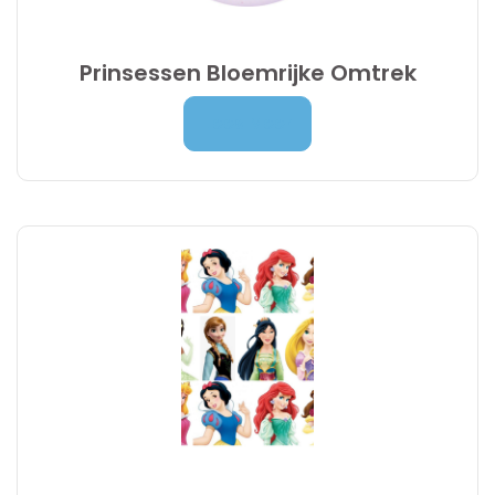
Prinsessen Bloemrijke Omtrek
Prijsklasse:
7,00
€
-
9,95
€
Lees Meer
7,00 €
tot
9,95 €