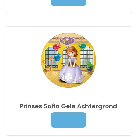
7,00 €
tot
9,95 €
Prinses Sofia Gele Achtergrond
Prijsklasse:
7,00
€
-
9,95
€
Lees Meer
7,00 €
tot