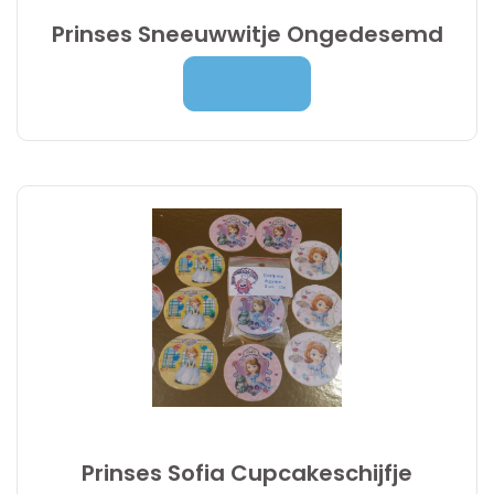
Prinses Sneeuwwitje Ongedesemd
Prijsklasse:
7,00
€
-
9,95
€
Lees Meer
7,00 €
tot
9,95 €
Prinses Sofia Cupcakeschijfje