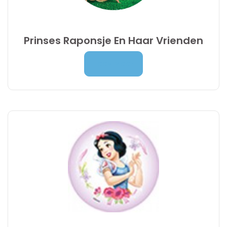
Prinses Raponsje En Haar Vrienden
Prijsklasse:
7,00
€
-
9,95
€
Lees Meer
7,00 €
tot
9,95 €