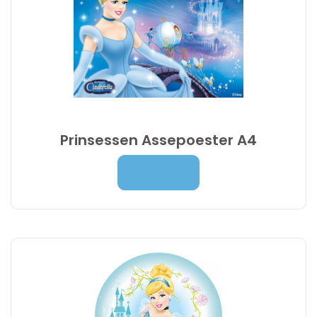
Prinsessen Assepoester A4
Prijsklasse:
7,00
€
-
9,95
€
Lees Meer
7,00 €
tot
9,95 €