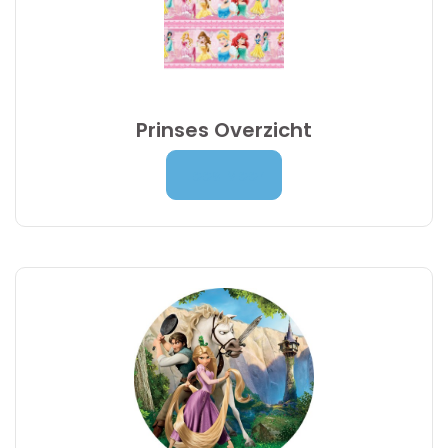
Prinses Overzicht
Prijsklasse:
7,00
€
-
9,95
€
Lees Meer
7,00 €
tot
9,95 €