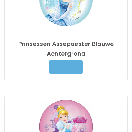
Prinsessen Assepoester Blauwe
Achtergrond
Prijsklasse:
7,00
€
-
9,95
€
Lees Meer
7,00 €
tot
9,95 €