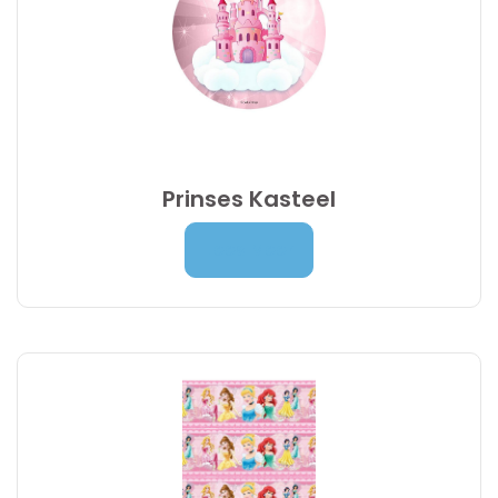
Prinses Kasteel
Prijsklasse:
7,00
€
-
9,95
€
Lees Meer
7,00 €
tot
9,95 €