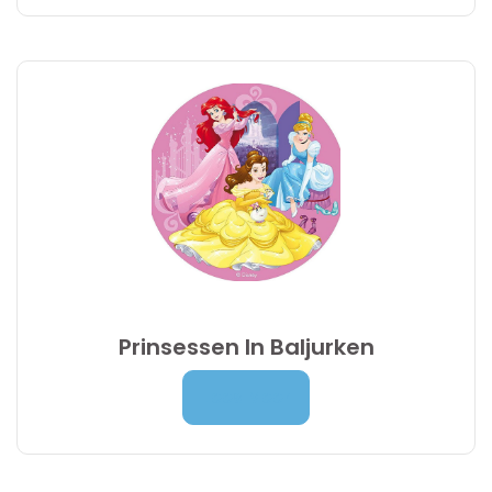
9,95 €
Prinsessen In Baljurken
Prijsklasse:
7,00
€
-
9,95
€
Lees Meer
7,00 €
tot
9,95 €