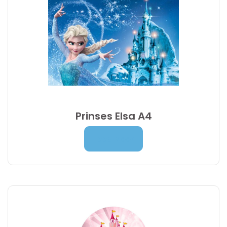
Prinses Elsa A4
Prijsklasse:
7,00
€
-
9,95
€
Lees Meer
7,00 €
tot
9,95 €