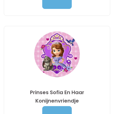
Prijsklasse:
7,00
€
-
9,95
€
Lees Meer
7,00 €
tot
9,95 €
Prinses Sofia En Haar
Konijnenvriendje
Prijsklasse:
7,00
€
-
9,95
€
Lees Meer