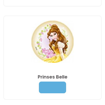
Prinses Belle
Prijsklasse:
7,00
€
-
9,95
€
Lees Meer
7,00 €
tot
9,95 €