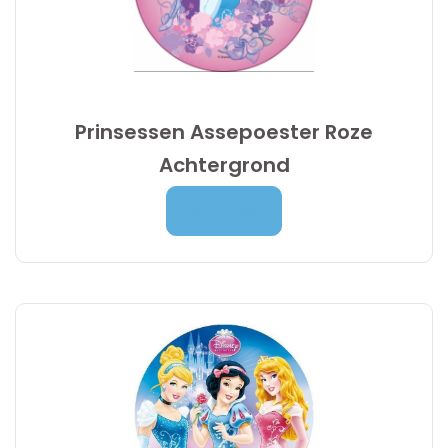
Prinsessen Assepoester Roze
Achtergrond
Prijsklasse:
7,00
€
-
9,95
€
Lees Meer
7,00 €
tot
9,95 €