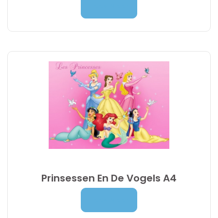
Prijsklasse:
7,00
€
-
9,95
€
Lees Meer
7,00 €
tot
9,95 €
Prinsessen En De Vogels A4
Prijsklasse:
7,00
€
-
9,95
€
Lees Meer
7,00 €
tot