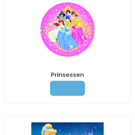
Prinsessen
Prijsklasse:
7,00
€
-
9,95
€
Lees Meer
7,00 €
tot
9,95 €