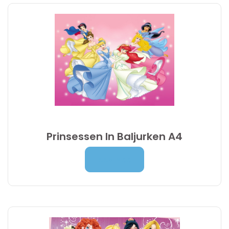
Prinsessen In Baljurken A4
Prijsklasse:
7,00
€
-
9,95
€
Lees Meer
7,00 €
tot
9,95 €