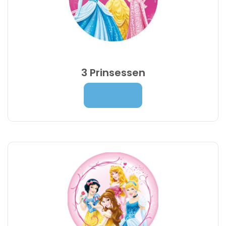
3 Prinsessen
Prijsklasse:
7,00
€
-
9,95
€
Lees Meer
7,00 €
tot
9,95 €