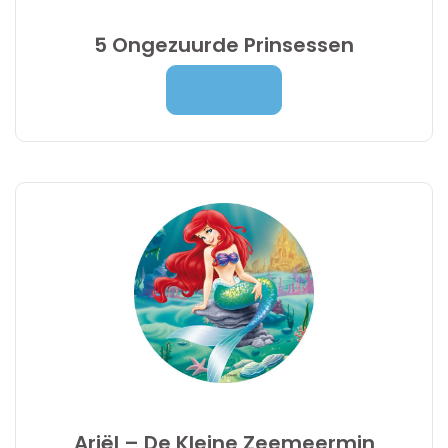
5 Ongezuurde Prinsessen
Prijsklasse:
7,00
€
-
9,95
€
Lees Meer
7,00 €
tot
9,95 €
Ariël – De Kleine Zeemeermin