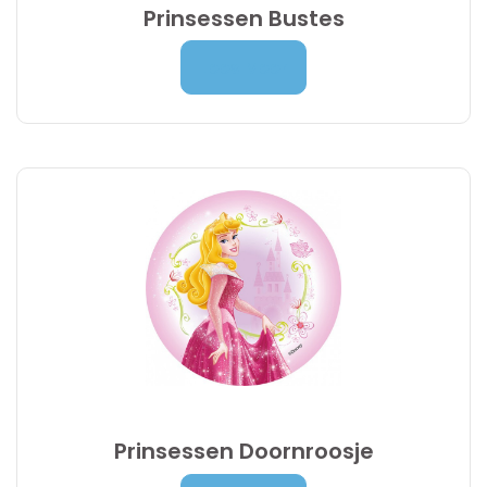
Prinsessen Bustes
Prijsklasse:
7,00
€
-
9,95
€
Lees Meer
7,00 €
tot
9,95 €
Prinsessen Doornroosje