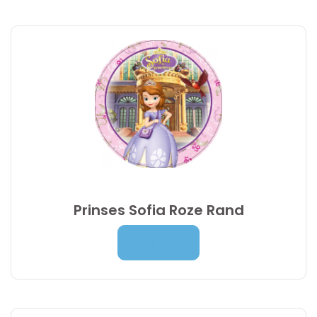
9,95 €
Prinses Sofia Roze Rand
Prijsklasse:
7,00
€
-
9,95
€
Lees Meer
7,00 €
tot
9,95 €