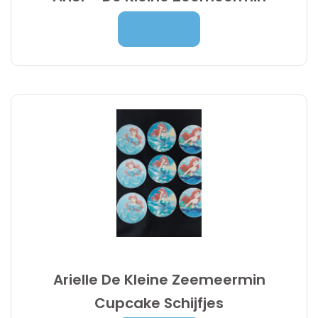
Prijsklasse:
7,00
€
-
9,95
€
Lees Meer
7,00 €
tot
9,95 €
Arielle De Kleine Zeemeermin
Cupcake Schijfjes