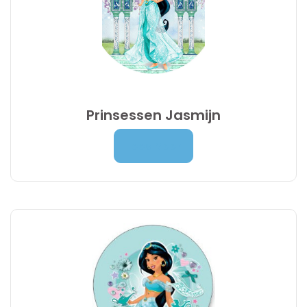
Prinsessen Jasmijn
Prijsklasse:
7,00
€
-
9,95
€
Lees Meer
7,00 €
tot
9,95 €