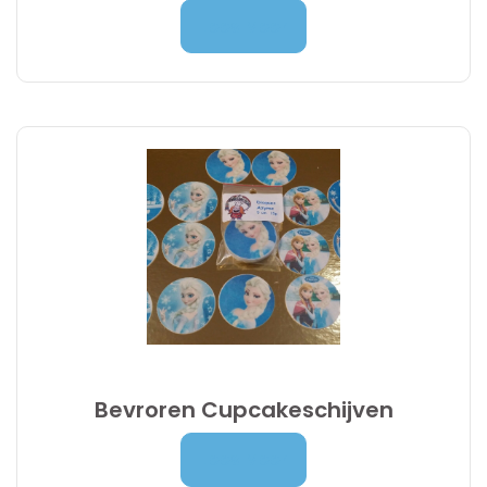
4,90
€
Lees Meer
Bevroren Cupcakeschijven
4,90
€
Lees Meer