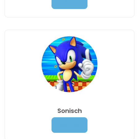
Lees Meer
7,00 €
tot
9,95 €
Sonisch
Prijsklasse:
7,00
€
-
9,95
€
Lees Meer
7,00 €
tot