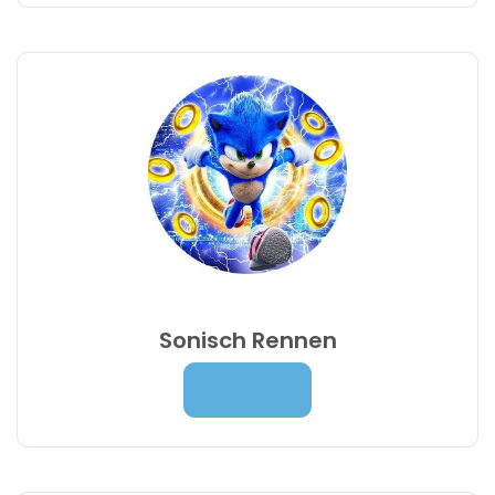
9,95 €
Sonisch Rennen
Prijsklasse:
7,00
€
-
9,95
€
Lees Meer
7,00 €
tot
9,95 €