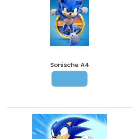
Sonische A4
Prijsklasse:
7,00
€
-
9,95
€
Lees Meer
7,00 €
tot
9,95 €