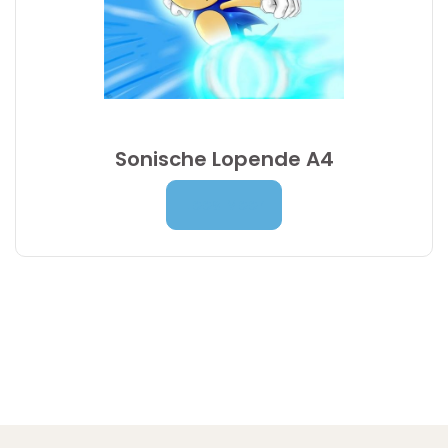
Sonische Lopende A4
Prijsklasse:
7,00
€
-
9,95
€
Lees Meer
7,00 €
tot
9,95 €