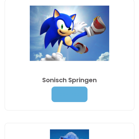
Sonisch Springen
Prijsklasse:
7,00
€
-
9,95
€
Lees Meer
7,00 €
tot
9,95 €