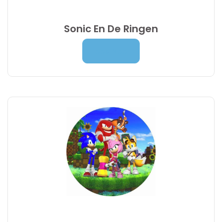
Sonic En De Ringen
Prijsklasse:
7,00
€
-
9,95
€
Lees Meer
7,00 €
tot
9,95 €