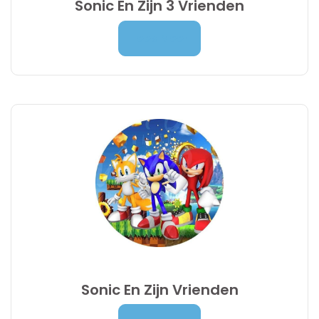
Sonic En Zijn 3 Vrienden
Prijsklasse:
7,00
€
-
9,95
€
Lees Meer
7,00 €
tot
9,95 €
Sonic En Zijn Vrienden
Prijsklasse:
7,00
€
-
9,95
€